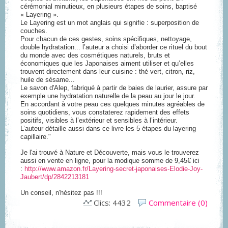
cérémonial minutieux, en plusieurs étapes de soins, baptisé
« Layering ».
Le Layering est un mot anglais qui signifie : superposition de
couches.
Pour chacun de ces gestes, soins spécifiques, nettoyage,
double hydratation... l’auteur a choisi d’aborder ce rituel du bout
du monde avec des cosmétiques naturels, bruts et
économiques que les Japonaises aiment utiliser et qu’elles
trouvent directement dans leur cuisine : thé vert, citron, riz,
huile de sésame...
Le savon d'Alep, fabriqué à partir de baies de laurier, assure par
exemple une hydratation naturelle de la peau au jour le jour.
En accordant à votre peau ces quelques minutes agréables de
soins quotidiens, vous constaterez rapidement des effets
positifs, visibles à l’extérieur et sensibles à l’intérieur.
L’auteur détaille aussi dans ce livre les 5 étapes du layering
capillaire."
Je l'ai trouvé à Nature et Découverte, mais vous le trouverez
aussi en vente en ligne, pour la modique somme de 9,45€ ici
:
http://www.amazon.fr/Layering-secret-japonaises-Elodie-Joy-
Jaubert/dp/2842213181
Un conseil, n'hésitez pas !!!
Clics: 4432
Commentaire (0)