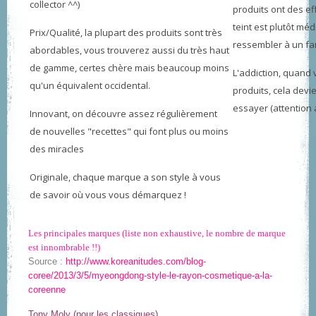
collector ^^)
produits ont des ef
teint est plutôt mé
Prix/Qualité, la plupart des produits sont très
ressembler à un fan
abordables, vous trouverez aussi du très haut
de gamme, certes chère mais beaucoup moins
L'addiction, quand
qu'un équivalent occidental.
produits, cela devi
essayer (attention 
Innovant, on découvre assez régulièrement
de nouvelles "recettes" qui font plus ou moins
des miracles
Originale, chaque marque a son style à vous
de savoir où vous vous démarquez !
Les principales marques (liste non exhaustive, le nombre de marque
est innombrable !!)
Source :
http://www.koreanitudes.com/blog-
coree/2013/3/5/myeongdong-style-le-rayon-cosmetique-a-la-
coreenne
Tony Moly (pour les classiques)