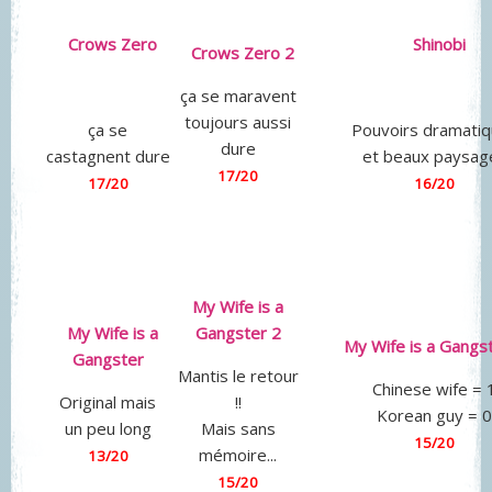
Crows Zero
Shinobi
Crows Zero 2
ça se maravent
toujours aussi
ça se
Pouvoirs dramati
dure
castagnent dure
et beaux paysag
17/20
17/20
16/20
My Wife is a
My Wife is a
Gangster 2
My Wife is a Gangs
Gangster
Mantis le retour
Chinese wife = 
Original mais
!!
Korean guy = 0
un peu long
Mais sans
15/20
mémoire...
13/20
15/20