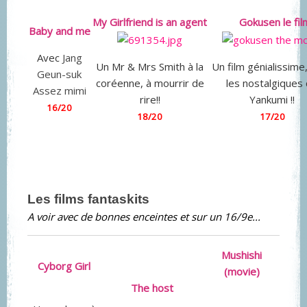
My Girlfriend is an agent
Gokusen le fil
Baby and me
Avec
Jang
Un Mr & Mrs Smith à la
Un film génialissime
Geun-suk
coréenne, à mourrir de
les nostalgiques
Assez mimi
rire!!
Yankumi !!
16/20
18/20
17/20
Les films fantaskits
A voir avec de bonnes enceintes et sur un 16/9e...
Mushishi
Cyborg Girl
(movie)
The host