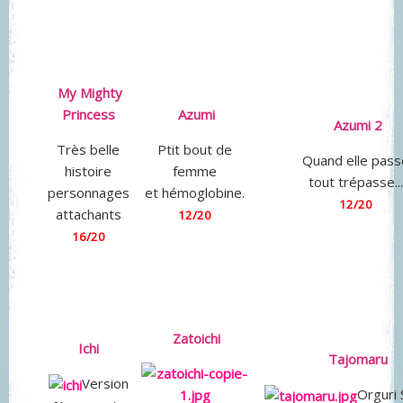
My Mighty
Princess
Azumi
Azumi 2
Très belle
Ptit bout de
Quand elle pass
histoire
femme
tout trépasse...
personnages
et hémoglobine.
12/20
attachants
12/20
16/20
Zatoichi
Ichi
Tajomaru
Version
Orguri 