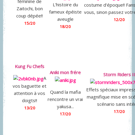
féminine de
L'histoire du
costume d'époque!! Fans
Zaitochi, bon
fameux épéiste
vous, sinon passez votre
coup dépée!!
aveugle
12/20
15/20
18/20
Kung Fu Chefs
Aniki mon frére
Storm Riders II
A
vos baguette et
Effets spéciaux impres
Quand la mafia
attention à vos
magnifique mise en sc
rencontre un vrai
doigts!!
scénario sans inté
yakusa...
13/20
17/20
17/20