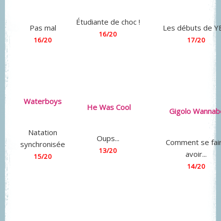
Étudiante de choc !
Pas mal
Les débuts de 
16/20
16/20
17/20
Waterboys
He Was Cool
Gigolo Wannab
Natation
Oups...
Comment se fai
synchronisée
13/20
avoir...
15/20
14/20