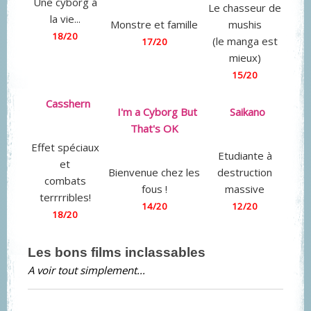
Une cyborg à
Le chasseur de
la vie...
Monstre et famille
mushis
18/20
(le manga est
17/20
mieux)
15/20
Casshern
I'm a Cyborg But
Saikano
That's OK
Effet spéciaux
Etudiante à
et
Bienvenue chez les
destruction
combats
fous !
massive
terrrribles!
14/20
12/20
18/20
Les bons films inclassables
A voir tout simplement...