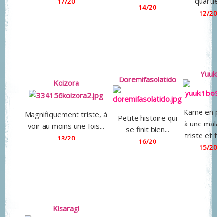
quarti
17/20
14/20
12/20
Yuuk
Doremifasolatido
Koizora
Kame en 
Magnifiquement triste, à
Petite histoire qui
à une mal
voir au moins une fois...
se finit bien...
triste et f
18/20
16/20
15/20
Kisaragi