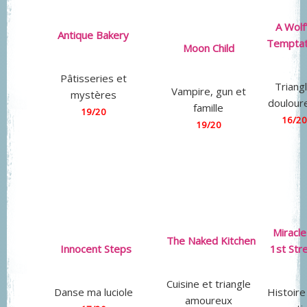
A Wolf
Antique Bakery
Temptat
Moon Child
Pâtisseries et
Triang
Vampire, gun et
mystères
doulour
famille
19/20
16/20
19/20
Miracle
The Naked Kitchen
Innocent Steps
1st Str
Cuisine et triangle
Danse ma luciole
Histoire
amoureux