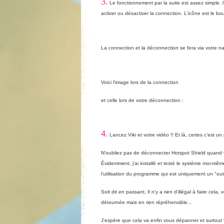
3.
Le fonctionnement par la suite est assez simple. 
activer ou désactiver la connection. L'icône est le bou
La connection et la déconnection se fera via votre nav
Voici l'image lors de la connection
et celle lors de votre déconnection :
4.
Lancez Viki et votre vidéo !! Et là, certes c'est u
N'oubliez pas de déconnecter Hotspot Shield quand vo
Évidemment, j'ai installé et testé le système moi-mêm
l'utilisation du programme qui est uniquement un "outi
Soit dit en passant, Il n'y a rien d'illégal à faire cela
détournée mais en rien répréhensible...
J'espère que cela va enfin vous dépanner et surtout