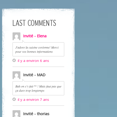
LAST COMMENTS
Invité - Elena
J'adore la cuisine coréenne! Merci
pour vos bonnes informations
il y a environ 6 ans
Invité - MAD
Bah on s'y fait ^^ ! Mais faut pas que
ça dure trop longtemps
il y a environ 7 ans
Invité - thorias