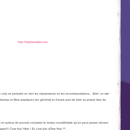
http://mydramalist.com
on cela ne perturbe en rien les classements ou les recommandations... Bref, un site
ramas et films asiatiques (en général) et d'autre part de faire sa propre liste de
s et surtout de pouvoir constater le temps considérable qu'on peut passer devant
s!!! C'est fou! Hein ! Et c'est loin d'être finis ^^.