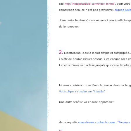
site
http://hotspotshield.com/index-fr.html
, pour votre
comprenez rien, ce n'est pas gravissime,
cliquez jus
Une petite fenêtre s'ouvre et vous invite à télécharger
de le retrouver.
2.
L'installation, c'est à la fois simple et compliquée
il suffit de double-cliquer dessus, il va ensuite alle
Là vous n'avez rien à faire jusqu'à que cette fenêtre
Ici vous choisissez donc French pour le choix de lan
Vous cliquez ensuite sur "Installer"
Une autre fenêtre va ensuite apparaître:
dans laquelle
vous devrez cocher la case : "Toujours fa