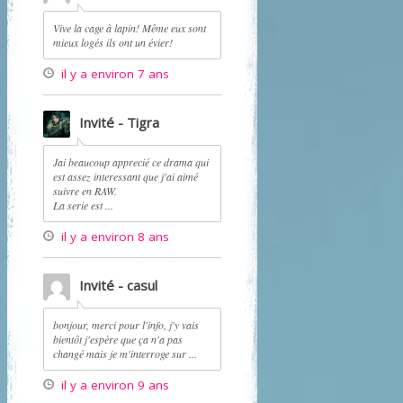
Vive la cage à lapin! Même eux sont
mieux logés ils ont un évier!
il y a environ 7 ans
Invité - Tigra
Jai beaucoup apprecié ce drama qui
est assez interessant que j'ai aimé
suivre en RAW.
La serie est ...
il y a environ 8 ans
Invité - casul
bonjour, merci pour l'info, j'y vais
bientôt j'espère que ça n'a pas
changé mais je m'interroge sur ...
il y a environ 9 ans