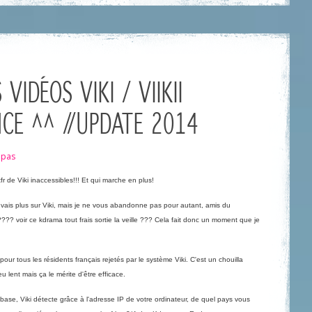
VIDÉOS VIKI / VIIKII
CE ^^ //UPDATE 2014
mpas
fr de Viki inaccessibles!!! Et qui marche en plus!
 vais plus sur Viki, mais je ne vous abandonne pas pour autant, amis du
voir ce kdrama tout frais sortie la veille ??? Cela fait donc un moment que je
ur tous les résidents français rejetés par le système Viki. C'est un chouilla
eu lent mais ça le mérite d'être efficace.
base, Viki détecte grâce à l'adresse IP de votre ordinateur, de quel pays vous