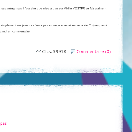
 streaming mais il faut dire que mise à part sur Viki le VOSTFR se fait vraiment
 simplement me jeter des fleurs parce que je vous ai sauvé la vie ^^ (non pas à
ez moi un commentaire!
Clics: 39918
Commentaire (0)
mpas