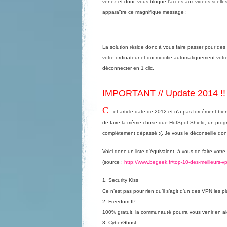
venez et donc vous bloque l'accès aux vidéos si elle
apparaître ce magnifique message :
La solution réside donc à vous faire passer pour des
votre ordinateur et qui modifie automatiquement vot
déconnecter en 1 clic.
IMPORTANT // Update 2014 !!
C
et article date de 2012 et n'a pas forcément bien 
de faire la même chose que
HotSpot Shield
, un prog
complètement dépassé :(. Je vous le déconseille do
Voici donc un liste d'équivalent, à vous de faire votre 
(source :
http://www.begeek.fr/top-10-des-meilleurs-v
1.
Security Kiss
Ce n’est pas pour rien qu’il s’agit d’un des VPN les pl
2.
Freedom IP
100% gratuit, la communauté pourra vous venir en a
3.
CyberGhost