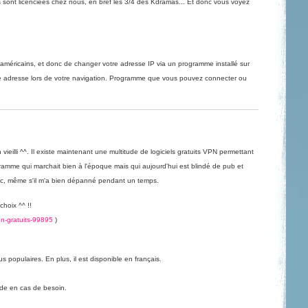
s sont licenciées chez nous, en bref les 3/4 des Kdramas... Et donc vous voyez
 américains, et donc de changer votre adresse IP via un programme installé sur
re adresse lors de votre navigation. Programme que vous pouvez connecter ou
vieilli ^^. Il existe maintenant une multitude de logiciels gratuits
VPN
permettant
ramme qui marchait bien à l'époque mais qui aujourd'hui est blindé de pub et
nc, même s'il m'a bien dépanné pendant un temps.
choix ^^ !!
pn-gratuits-99895
)
us populaires. En plus, il est disponible en français.
ide en cas de besoin.