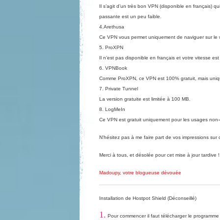
Il s’agit d’un très bon VPN (disponible en français) q
passante est un peu faible.
4.
Arethusa
Ce VPN vous permet uniquement de naviguer sur le we
5.
ProXPN
Il n’est pas disponible en français et votre vitesse es
6.
VPNBook
Comme ProXPN, ce VPN est 100% gratuit, mais uniqu
7.
Private Tunnel
La version gratuite est limitée à 100 MB.
8.
LogMeIn
Ce VPN est gratuit uniquement pour les usages non
N'hésitez pas à me faire part de vos impressions sur c
Merci à tous, et désolée pour cet mise à jour tardive !
Madoupy, votre blogueuse dévouée
Installation de Hostpot Shield (Déconseillé)
1.
Pour commencer il faut
télécharger
le programme e