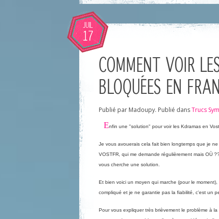
JUIL
17
COMMENT VOIR LES 
BLOQUÉES EN FRAN
Publié par Madoupy. Publié dans
Trucs Sy
E
nfin une "solution" pour voir les Kdramas en Vost
Je vous avouerais cela fait bien longtemps que je ne
VOSTFR, qui me demande régulièrement mais OÙ ????? 
vous cherche une solution.
Et bien voici un moyen qui marche (pour le moment), po
compliqué et je ne garantie pas la fiabilité, c'est un p
Pour vous expliquer très brièvement le problème à la 