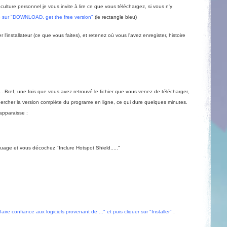
 culture personnel je vous invite à lire ce que vous téléchargez, si vous n'y
te sur "DOWNLOAD, get the free version"
(le rectangle bleu)
 l'installateur (ce que vous faites), et retenez où vous l'avez enregister, histoire
.... Bref, une fois que vous avez retrouvé le fichier que vous venez de télécharger,
z chercher la version complète du programe en ligne, ce qui dure quelques minutes.
 apparaisse :
guage et vous décochez "Inclure Hotspot Shield....."
ire confiance aux logiciels provenant de ..." et puis cliquer sur "Installer"
.