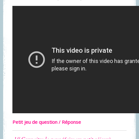
Petit jeu de question / Réponse
1// Connaitre le pays (faire un petit séjour)