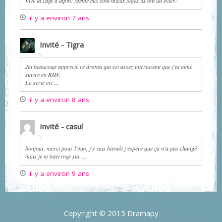
Vive la cage à lapin! Même eux sont mieux logés ils ont un évier!
il y a environ 7 ans
Invité - Tigra
Jai beaucoup apprecié ce drama qui est assez interessant que j'ai aimé
suivre en RAW.
La serie est ...
il y a environ 8 ans
Invité - casul
bonjour, merci pour l'info, j'y vais bientôt j'espère que ça n'a pas changé
mais je m'interroge sur ...
il y a environ 9 ans
Copyright © 2015 Dramapy