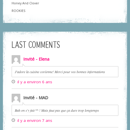
Honey And Clover
ROOKIES
LAST COMMENTS
Invité - Elena
J'adore la cuisine coréenne! Merci pour vos bonnes informations
il y a environ 6 ans
Invité - MAD
Bah on s'y fait ^^ ! Mais faut pas que ça dure trop longtemps
il y a environ 7 ans