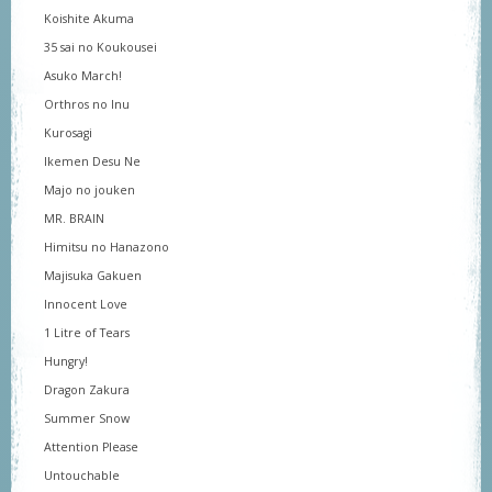
Koishite Akuma
35 sai no Koukousei
Asuko March!
Orthros no Inu
Kurosagi
Ikemen Desu Ne
Majo no jouken
MR. BRAIN
Himitsu no Hanazono
Majisuka Gakuen
Innocent Love
1 Litre of Tears
Hungry!
Dragon Zakura
Summer Snow
Attention Please
Untouchable