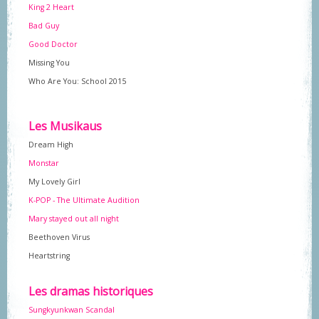
King 2 Heart
Bad Guy
Good Doctor
Missing You
Who Are You: School 2015
Les Musikaus
Dream High
Monstar
My Lovely Girl
K-POP - The Ultimate Audition
Mary stayed out all night
Beethoven Virus
Heartstring
Les dramas historiques
Sungkyunkwan Scandal