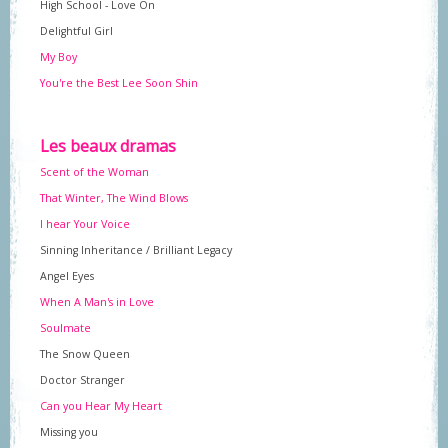
High School - Love On
Delightful Girl
My Boy
You're the Best Lee Soon Shin
Les beaux dramas
Scent of the Woman
That Winter, The Wind Blows
I hear Your Voice
Sinning Inheritance / Brilliant Legacy
Angel Eyes
When A Man's in Love
Soulmate
The Snow Queen
Doctor Stranger
Can you Hear My Heart
Missing you