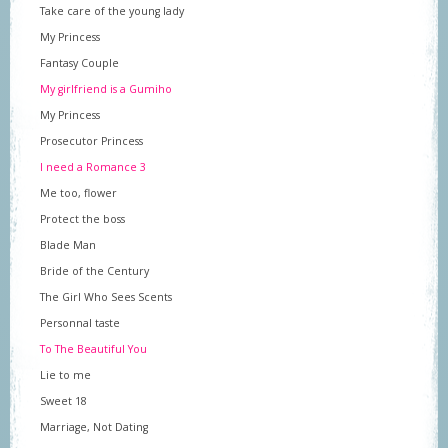
Take care of the young lady
My Princess
Fantasy Couple
My girlfriend is a Gumiho
My Princess
Prosecutor Princess
I need a Romance 3
Me too, flower
Protect the boss
Blade Man
Bride of the Century
The Girl Who Sees Scents
Personnal taste
To The Beautiful You
Lie to me
Sweet 18
Marriage, Not Dating