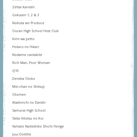
Zettai Kareshi
Gokusen 1, 2 & 3
Nobuta wo Produce
Ouran High School Host Club
Kimi wa petto
Hotaru no Hikari
Nodame cantabile
Rich Man, Poor Woman
Q10
Densha Otoko
Mei-chan no Shitsuji
Otomen
Atashinchi no Danshi
Samurai High School
Tatta Hitotsu no Koi
Yamato Nadeshiko Shichi Henge
Juui Dolittle