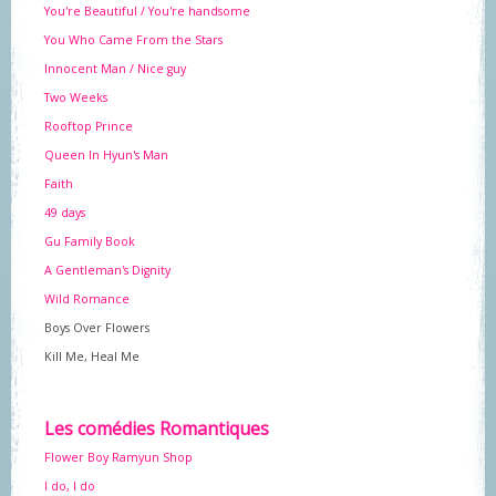
You're Beautiful / You're handsome
You Who Came From the Stars
Innocent Man / Nice guy
Two Weeks
Rooftop Prince
Queen In Hyun's Man
Faith
49 days
Gu Family Book
A Gentleman's Dignity
Wild Romance
Boys Over Flowers
Kill Me, Heal Me
Les comédies Romantiques
Flower Boy Ramyun Shop
I do, I do