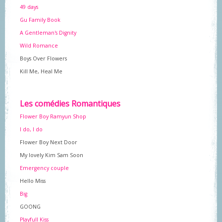
49 days
Gu Family Book
A Gentleman's Dignity
Wild Romance
Boys Over Flowers
Kill Me, Heal Me
Les comédies Romantiques
Flower Boy Ramyun Shop
I do, I do
Flower Boy Next Door
My lovely Kim Sam Soon
Emergency couple
Hello Miss
Big
GOONG
Playfull Kiss