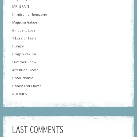
MR. BRAIN
Himitsu no Hanazono
Majisuka Gakuen
Innocent Love
1 Litre of Tears
Hungry!
Dragon Zakura
Summer Snow
Attention Please
Untouchable
Honey And Clover
ROOKIES
LAST COMMENTS