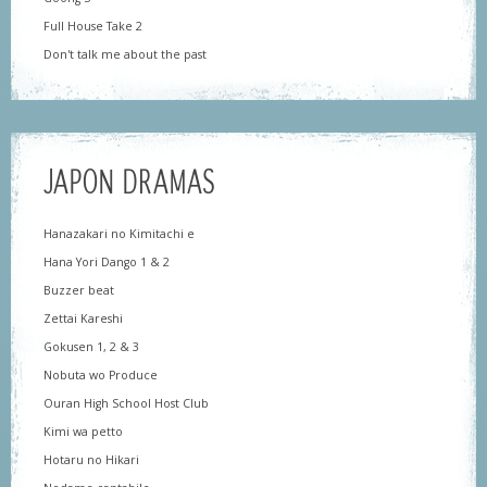
Full House Take 2
Don't talk me about the past
JAPON DRAMAS
Hanazakari no Kimitachi e
Hana Yori Dango 1 & 2
Buzzer beat
Zettai Kareshi
Gokusen 1, 2 & 3
Nobuta wo Produce
Ouran High School Host Club
Kimi wa petto
Hotaru no Hikari