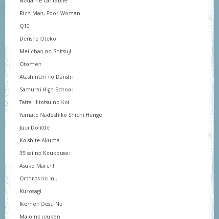
Nodame cantabile
Rich Man, Poor Woman
Q10
Densha Otoko
Mei-chan no Shitsuji
Otomen
Atashinchi no Danshi
Samurai High School
Tatta Hitotsu no Koi
Yamato Nadeshiko Shichi Henge
Juui Dolittle
Koishite Akuma
35 sai no Koukousei
Asuko March!
Orthros no Inu
Kurosagi
Ikemen Desu Ne
Majo no jouken