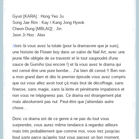
Gyuri [KARA] : Hong Yeo Ju
Song Jae Rim : Kay / Kang Jong Hyeok
Cheon Dung [MBLAQ] : Jin
Jeon Ji Hoo : Alex
A
lors là vous avez la totale (pour la dramavore que je suis),
une histoire de Flower boy dans un salon de Nail Art, avec une
jeune fille obligée de se travestir et le tout saupoudré d'une
sauce de Gumiho (oui encore !) et là vous avez le drama qui
est censé être une pure bombe... J'ai bien dit censé !! Ben non
a mon grand dam et dés le premier épisode vous avez compris
que oui vous allez avoir tout çà mais brut de décoffrage, sans
finesse, sans magie, sans la lente et pénétrante impatience et
non vous ne trépignerez pas. Ce drama est étrangement plat
mais absolument pas nul. Peut-être que j'attendais autre
chose...
Donc ce drama est de ce genre à ne pas du tout vous
surprendre, vous aurez même tendance à regardez ailleurs
mais très probablement que comme moi, vous irez jusqu'au
bout juste parce qu'après tout vous passez un bon moment.