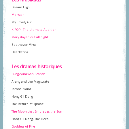
Dream High
Monstar
My Lovely Girl
K-POP - The Ultimate Audition
Mary stayed out all night
Beethoven Virus
Heartstring
Les dramas historiques
Sungkyunkwan Scandal
Arang and the Magistrate
Tamna Island
Hong Gil Dong
The Return of Iljimae
The Moon that Embraces the Sun
Hong Gil Dong, The Hero
Goddess of Fire