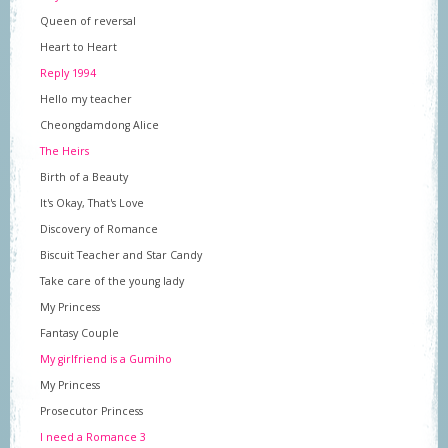
Queen of reversal
Heart to Heart
Reply 1994
Hello my teacher
Cheongdamdong Alice
The Heirs
Birth of a Beauty
It's Okay, That's Love
Discovery of Romance
Biscuit Teacher and Star Candy
Take care of the young lady
My Princess
Fantasy Couple
My girlfriend is a Gumiho
My Princess
Prosecutor Princess
I need a Romance 3