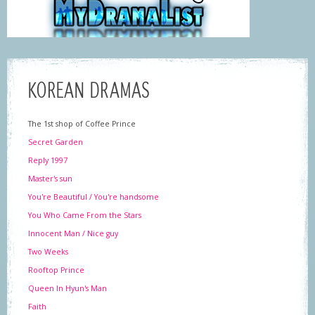
KOREAN DRAMAS
The 1st shop of Coffee Prince
Secret Garden
Reply 1997
Master's sun
You're Beautiful / You're handsome
You Who Came From the Stars
Innocent Man / Nice guy
Two Weeks
Rooftop Prince
Queen In Hyun's Man
Faith