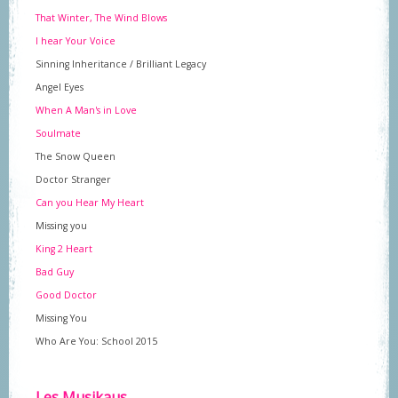
That Winter, The Wind Blows
I hear Your Voice
Sinning Inheritance / Brilliant Legacy
Angel Eyes
When A Man's in Love
Soulmate
The Snow Queen
Doctor Stranger
Can you Hear My Heart
Missing you
King 2 Heart
Bad Guy
Good Doctor
Missing You
Who Are You: School 2015
Les Musikaus